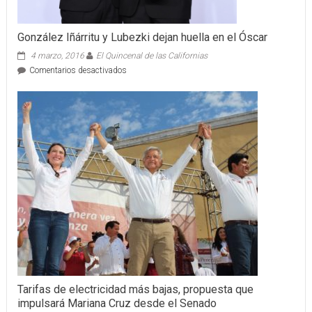
González Iñárritu y Lubezki dejan huella en el Óscar
4 marzo, 2016
El Quincenal de las Californias
en
Comentarios desactivados
González
Iñárritu
y
Lubezki
dejan
huella
en
el
Óscar
Tarifas de electricidad más bajas, propuesta que
impulsará Mariana Cruz desde el Senado