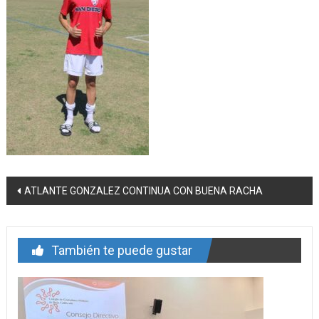
Navegación
ATLANTE GONZALEZ CONTINUA CON BUENA RACHA
de
entrada
También te puede gustar