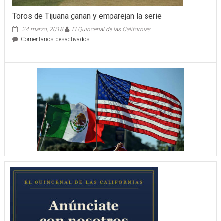
Toros de Tijuana ganan y emparejan la serie
24 marzo, 2018
El Quincenal de las Californias
en
Comentarios desactivados
Toros
de
Tijuana
ganan
y
emparejan
la
serie