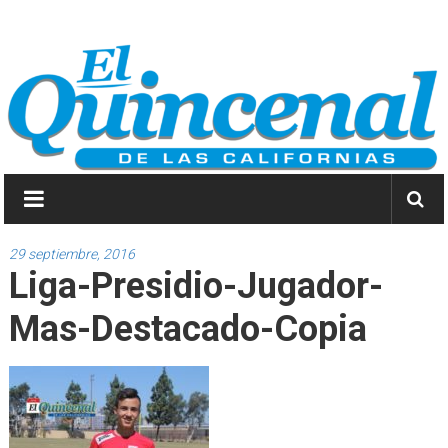
Saltar
El
a
contenido
Quincenal
de
las
Californias
Primero
Dios
29 septiembre, 2016
Liga-Presidio-Jugador-
y
después
Mas-Destacado-Copia
las
noticias.