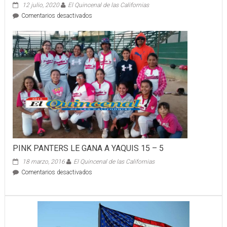
12 julio, 2020
El Quincenal de las Californias
en
Comentarios desactivados
Celebran
50
aniversario
de
la
generación
68-
70
de
la
Preparatoria
No.
2
de
PINK PANTERS LE GANA A YAQUIS 15 – 5
la
UABC
18 marzo, 2016
El Quincenal de las Californias
en
Comentarios desactivados
PINK
PANTERS
LE
GANA
A
YAQUIS