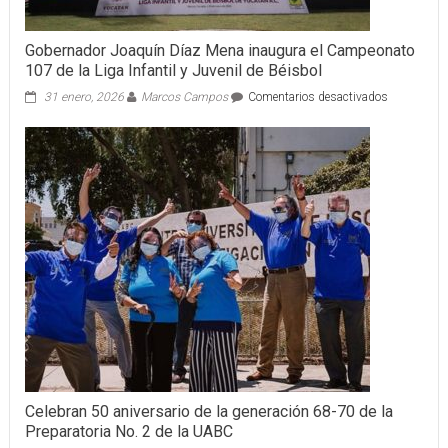
Gobernador Joaquín Díaz Mena inaugura el Campeonato
107 de la Liga Infantil y Juvenil de Béisbol
en
31 enero, 2026
Marcos Campos
Comentarios desactivados
Gobernador
Joaquín
Díaz
Mena
inaugura
el
Campeonat
107
de
la
Liga
Infantil
y
Juvenil
de
Béisbol
Celebran 50 aniversario de la generación 68-70 de la
Preparatoria No. 2 de la UABC