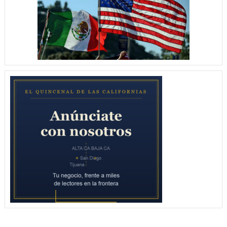
15
–
5