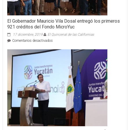
El Gobernador Mauricio Vila Dosal entregó los primeros
921 créditos del Fondo MicroYuc
17 diciembre, 2019
El Quincenal de las Californias
en
Comentarios desactivados
El
Gobernador
Mauricio
Vila
Dosal
entregó
los
primeros
921
créditos
del
Fondo
MicroYuc