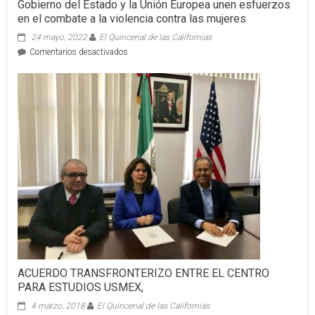
Gobierno del Estado y la Unión Europea unen esfuerzos
en el combate a la violencia contra las mujeres
24 mayo, 2022
El Quincenal de las Californias
en
Comentarios desactivados
Gobierno
del
Estado
y
la
Unión
Europea
unen
esfuerzos
en
el
combate
a
la
violencia
contra
las
ACUERDO TRANSFRONTERIZO ENTRE EL CENTRO
mujeres
PARA ESTUDIOS USMEX,
4 marzo, 2018
El Quincenal de las Californias