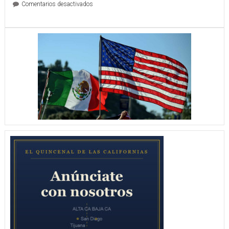
en
Comentarios desactivados
ACUERDO
TRANSFRONTERIZO
ENTRE
EL
CENTRO
PARA
ESTUDIOS
USMEX,