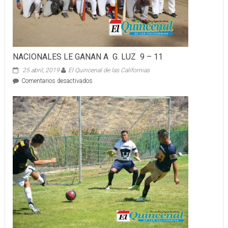
NACIONALES LE GANAN A G. LUZ 9 – 11
25 abril, 2019
El Quincenal de las Californias
en
Comentarios desactivados
NACIONALES
LE
GANAN
A
G.
LUZ
9
–
11