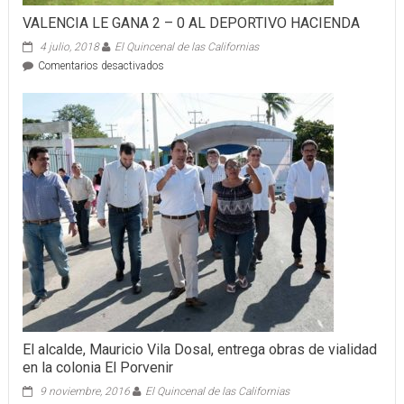
VALENCIA LE GANA 2 – 0 AL DEPORTIVO HACIENDA
4 julio, 2018
El Quincenal de las Californias
en
Comentarios desactivados
VALENCIA
LE
GANA
2
–
0
AL
DEPORTIVO
HACIENDA
El alcalde, Mauricio Vila Dosal, entrega obras de vialidad
en la colonia El Porvenir
9 noviembre, 2016
El Quincenal de las Californias