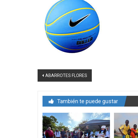
Navegación
ABARROTES FLORES
de
entrada
También te puede gustar