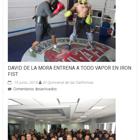
ÁGUILA
DAVID DE LA MORA ENTRENA A TODO VAPOR EN IRON
FIST
15 junio, 2016
El Quincenal de las Californias
en
Comentarios desactivados
DAVID
DE
LA
MORA
ENTRENA
A
TODO
VAPOR
EN