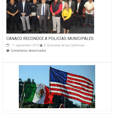
IRON
FIST
CANACO RECONOCE A POLICÍAS MUNICIPALES
11 septiembre, 2019
El Quincenal de las Californias
en
Comentarios desactivados
CANACO
RECONOCE
A
POLICÍAS
MUNICIPALES