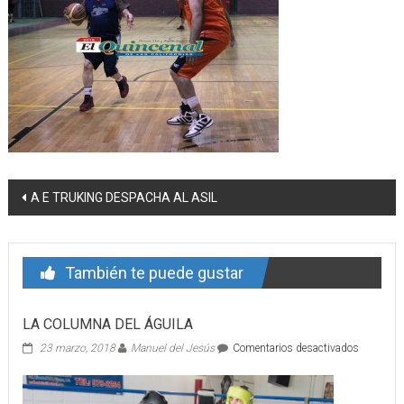
Navegación
A E TRUKING DESPACHA AL ASIL
de
entrada
También te puede gustar
LA COLUMNA DEL ÁGUILA
en
23 marzo, 2018
Manuel del Jesús
Comentarios desactivados
LA
COLUMN
DEL