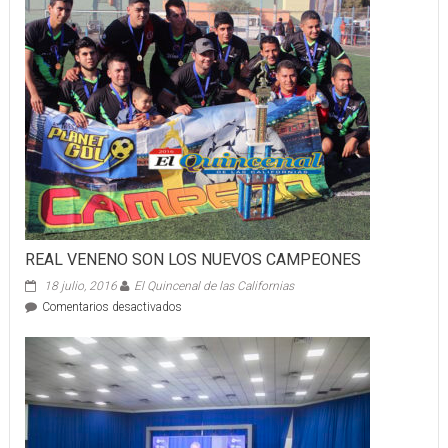
REAL VENENO SON LOS NUEVOS CAMPEONES
18 julio, 2016
El Quincenal de las Californias
en
Comentarios desactivados
REAL
VENENO
SON
LOS
NUEVOS
CAMPEONES