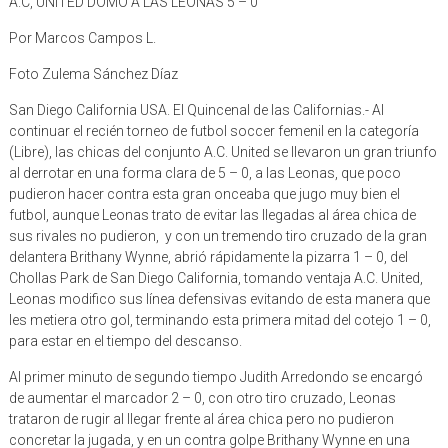
A.C, UNITED DOMO A LAS LEONAS 5 – 0
Por Marcos Campos L.
Foto Zulema Sánchez Díaz
San Diego California USA. El Quincenal de las Californias.- Al
continuar el recién torneo de futbol soccer femenil en la categoría
(Libre), las chicas del conjunto A.C. United se llevaron un gran triunfo
al derrotar en una forma clara de 5 – 0, a las Leonas, que poco
pudieron hacer contra esta gran onceaba que jugo muy bien el
futbol, aunque Leonas trato de evitar las llegadas al área chica de
sus rivales no pudieron, y con un tremendo tiro cruzado de la gran
delantera Brithany Wynne, abrió rápidamente la pizarra 1 – 0, del
Chollas Park de San Diego California, tomando ventaja A.C. United,
Leonas modifico sus línea defensivas evitando de esta manera que
les metiera otro gol, terminando esta primera mitad del cotejo 1 – 0,
para estar en el tiempo del descanso.
Al primer minuto de segundo tiempo Judith Arredondo se encargó
de aumentar el marcador 2 – 0, con otro tiro cruzado, Leonas
trataron de rugir al llegar frente al área chica pero no pudieron
concretar la jugada, y en un contra golpe Brithany Wynne en una